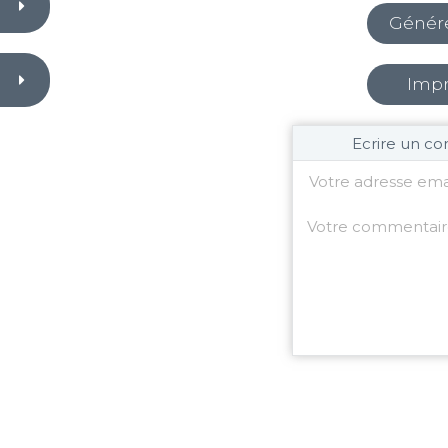
Génér
Impr
Ecrire un co