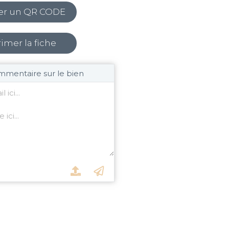
er un QR CODE
imer la fiche
mmentaire sur le bien